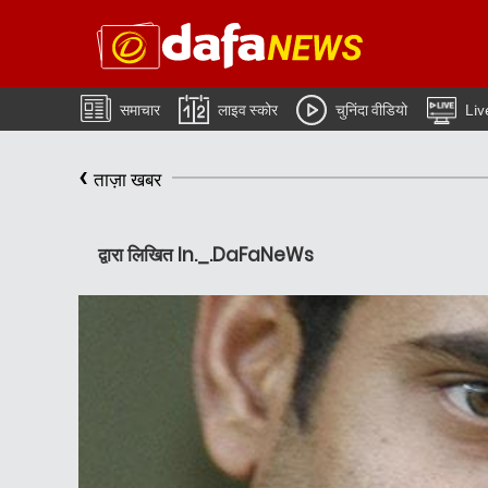
समाचार
लाइव स्कोर
चुनिंदा वीडियो
Liv
‹
ताज़ा खबर
द्वारा लिखित In._.DaFaNeWs