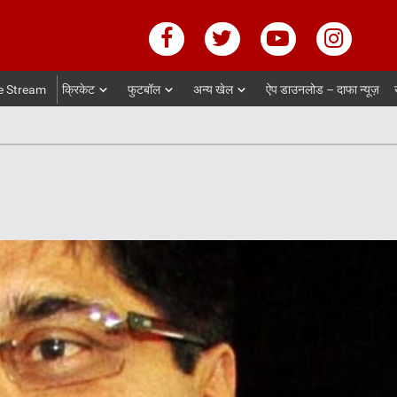
e Stream
क्रिकेट
फुटबॉल
अन्य खेल
ऐप डाउनलोड – दाफा न्यूज़