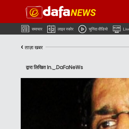
समाचार
लाइव स्कोर
चुनिंदा वीडियो
Liv
‹
ताज़ा खबर
द्वारा लिखित In._.DaFaNeWs