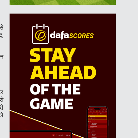
से
द,
ीन
टर
से
री
को