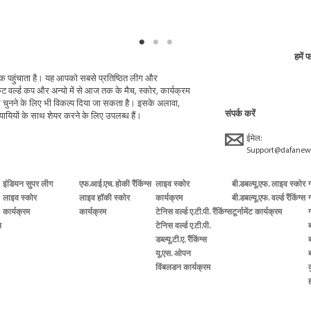
हमें 
 तक पहुंचाता है। यह आपको सबसे प्रतिष्ठित लीग और
ेट वर्ल्ड कप और अन्यो में से आज तक के मैच, स्कोर, कार्यक्रम
नने के लिए भी विकल्प दिया जा सकता है। इसके अलावा,
संपर्क करें
यियों के साथ शेयर करने के लिए उपलब्ध हैं।
ईमेल:
Support@dafanew
इंडियन सुपर लीग
एफ.आई.एच. होकी रैंकिंग्स
लाइव स्कोर
बी.डबल्यू.एफ. लाइव स्कोर
लाइव स्कोर
लाइव हॉकी स्कोर
कार्यक्रम
बी.डबल्यू.एफ. वर्ल्ड रैंकिंग्स
ग
कार्यक्रम
कार्यक्रम
टेनिस वर्ल्ड ए.टी.पी. रैंकिंग्स
टूर्नामेंट कार्यक्रम
स
टेनिस वर्ल्ड ए.टी.पी.
ब
डब्ल्यू.टी.ए. रैंकिंग्स
यू.एस. ओपन
ब
विंबलडन कार्यक्रम
क
ह