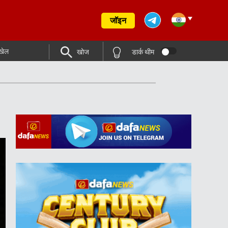
जॉइन
खेल
खोज
डार्क थीम