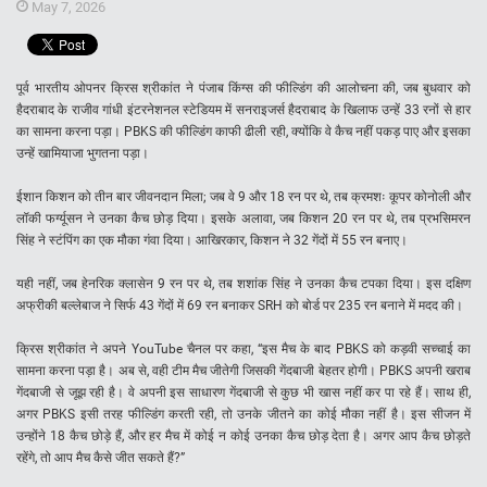
May 7, 2026
पूर्व भारतीय ओपनर क्रिस श्रीकांत ने पंजाब किंग्स की फील्डिंग की आलोचना की, जब बुधवार को
हैदराबाद के राजीव गांधी इंटरनेशनल स्टेडियम में सनराइजर्स हैदराबाद के खिलाफ उन्हें 33 रनों से हार
का सामना करना पड़ा। PBKS की फील्डिंग काफी ढीली रही, क्योंकि वे कैच नहीं पकड़ पाए और इसका
उन्हें खामियाजा भुगतना पड़ा।
ईशान किशन को तीन बार जीवनदान मिला; जब वे 9 और 18 रन पर थे, तब क्रमशः कूपर कोनोली और
लॉकी फर्ग्यूसन ने उनका कैच छोड़ दिया। इसके अलावा, जब किशन 20 रन पर थे, तब प्रभसिमरन
सिंह ने स्टंपिंग का एक मौका गंवा दिया। आखिरकार, किशन ने 32 गेंदों में 55 रन बनाए।
यही नहीं, जब हेनरिक क्लासेन 9 रन पर थे, तब शशांक सिंह ने उनका कैच टपका दिया। इस दक्षिण
अफ्रीकी बल्लेबाज ने सिर्फ 43 गेंदों में 69 रन बनाकर SRH को बोर्ड पर 235 रन बनाने में मदद की।
क्रिस श्रीकांत ने अपने YouTube चैनल पर कहा, “इस मैच के बाद PBKS को कड़वी सच्चाई का
सामना करना पड़ा है। अब से, वही टीम मैच जीतेगी जिसकी गेंदबाजी बेहतर होगी। PBKS अपनी खराब
गेंदबाजी से जूझ रही है। वे अपनी इस साधारण गेंदबाजी से कुछ भी खास नहीं कर पा रहे हैं। साथ ही,
अगर PBKS इसी तरह फील्डिंग करती रही, तो उनके जीतने का कोई मौका नहीं है। इस सीजन में
उन्होंने 18 कैच छोड़े हैं, और हर मैच में कोई न कोई उनका कैच छोड़ देता है। अगर आप कैच छोड़ते
रहेंगे, तो आप मैच कैसे जीत सकते हैं?”