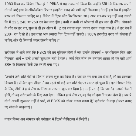
1983 विश्व कप विजेता खिलाड़ी ने PBKS से यह सवाल भी किया कि उन्होंने SRH के खिलाफ अपनी
टीम में बाएं हाथ के ऑर्थोडॉक्स स्पिनर हरप्रीत बराड़ को क्यों नहीं खिलाया। “उन्हें इस मैच में हरप्रीत
बरार को खिलाना चाहिए था। विकेट में ग्रिप और चिपचिपापन था। आप बार-बार यह नहीं कह सकते
कि मैं 225, 240 या 260 रन चेज़ कर लूँगा। कभी न कभी तो ओपनर्स भी हार मान ही लेंगे। ओपनर्स
के तौर पर हर बार, शुरू से ही हर ओवर में 12 रन बनाना बहुत ज़्यादा दबाव वाला काम है। वे हर मैच में
200+ रन दे रहे हैं। इस तरह आप ज़्यादा दिन टिक नहीं सकते। 100% हरप्रीत बरार को खेलना ही
चाहिए, और दो स्पिनर्स ज़रूर खेलने चाहिए।”
श्रीकांत ने आगे कहा कि PBKS को तब मुश्किल होती है जब उनके ओपनर्स – प्रभसिमरन सिंह और
प्रियांश आर्य – उन्हें अच्छी शुरुआत नहीं दे पाते। जहाँ सिंह तीन रन बनाकर आउट हो गए, वहीं आर्य
SRH के खिलाफ सिर्फ़ एक रन ही बना पाए।
“उन्होंने उसे शॉर्ट गेंदों से परेशान करना शुरू कर दिया है। जब वह रन बना रहा होता है, तो वह शानदार
दिखता है। लेकिन इस सीज़न में वह पहले भी कई बार शॉर्ट गेंद पर आउट हो चुका है। प्रभसिमरन सिंह
के लिए, टीमों ने हार्ड लेंथ पर निशाना साधना शुरू कर दिया है। उन्हें पता है कि जब गेंद उसकी रेंज में
होगी, तो वह उसे छक्के के लिए उड़ा देगा। लेकिन हार्ड लेंथ पर, वह गेंद को हवा में उछाल देता है। जब ये
दोनों अच्छी शुरुआत नहीं दे पाते, तो PBKS को संघर्ष करना पड़ता है,” श्रीकांत ने कहा (ऊपर बताए
गए सोर्स के अनुसार)।
पंजाब किंग्स अब सोमवार को धर्मशाला में दिल्ली कैपिटल्स से भिड़ेगी।