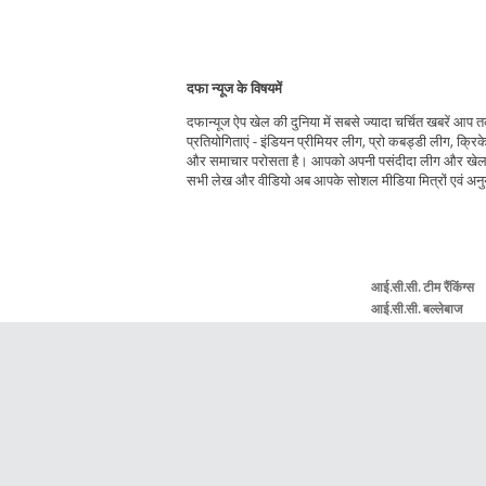
दफा न्यूज के विषयमें
दफान्यूज ऐप खेल की दुनिया में सबसे ज्यादा चर्चित खबरें आप
प्रतियोगिताएं - इंडियन प्रीमियर लीग, प्रो कबड्डी लीग, क्रिक
और समाचार परोसता है। आपको अपनी पसंदीदा लीग और खेल चु
सभी लेख और वीडियो अब आपके सोशल मीडिया मित्रों एवं अनुया
आई.सी.सी. टीम रैंकिंग्स
आई.सी.सी. बल्लेबाज
रैंकिंग्स
आई.सी.सी. गेंदबाज रैंकिंग्
टी20 बल्लेबाज रैंकिंग्स
टी20 गेंदबाज रैंकिंग्स
टेस्ट बल्लेबाज रैंकिंग्स
टेस्ट गेंदबाज रैंकिंग्स
लाइव स्कोर
कार्यक्रम