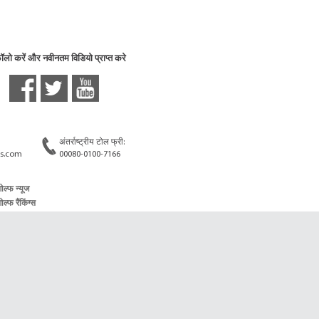
फॉलो करें और नवीनतम विडियो प्राप्त करे
अंतर्राष्ट्रीय टोल फ्री:
s.com
00080-0100-7166
गोल्फ न्यूज
ोल्फ रैंकिंग्स
गोल्फ लाइव स्कोर
ोक्सिंग न्यूज़
बोक्सिंग कार्यक्रम
ोक्सिंग वर्ल्ड रैंकिंग्स
ुश्ती न्यूज
ोर्स रेसिंग न्यूज