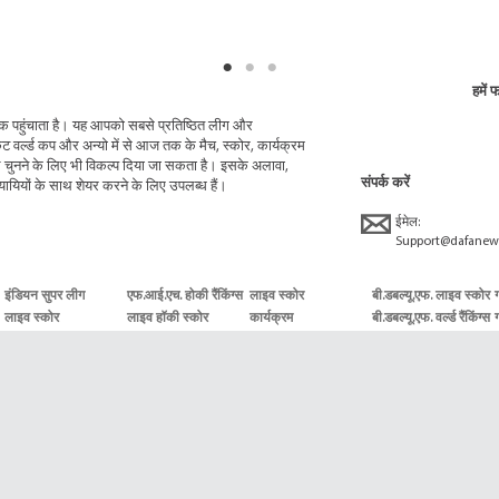
हमें 
 तक पहुंचाता है। यह आपको सबसे प्रतिष्ठित लीग और
ेट वर्ल्ड कप और अन्यो में से आज तक के मैच, स्कोर, कार्यक्रम
नने के लिए भी विकल्प दिया जा सकता है। इसके अलावा,
संपर्क करें
यियों के साथ शेयर करने के लिए उपलब्ध हैं।
ईमेल:
Support@dafanew
इंडियन सुपर लीग
एफ.आई.एच. होकी रैंकिंग्स
लाइव स्कोर
बी.डबल्यू.एफ. लाइव स्कोर
लाइव स्कोर
लाइव हॉकी स्कोर
कार्यक्रम
बी.डबल्यू.एफ. वर्ल्ड रैंकिंग्स
ग
कार्यक्रम
कार्यक्रम
टेनिस वर्ल्ड ए.टी.पी. रैंकिंग्स
टूर्नामेंट कार्यक्रम
स
टेनिस वर्ल्ड ए.टी.पी.
ब
डब्ल्यू.टी.ए. रैंकिंग्स
यू.एस. ओपन
ब
विंबलडन कार्यक्रम
क
ह