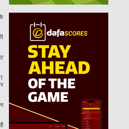
के
की
ोट
11
ार
टन
ैं