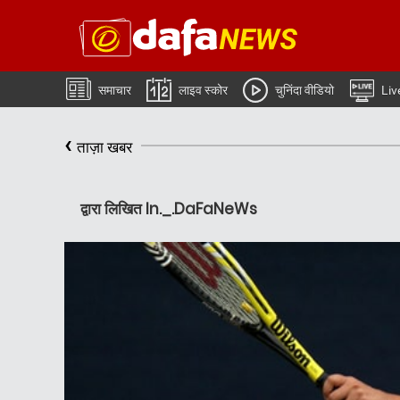
समाचार
लाइव स्कोर
चुनिंदा वीडियो
Liv
‹
ताज़ा खबर
द्वारा लिखित In._.DaFaNeWs