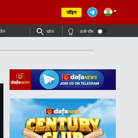
जॉइन
खेल
खोज
डार्क थीम